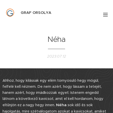
GRAF ORSOLYA
Néha
2023.07.12
Ahhoz, hogy kilássak egy elém tornyosuló hegy mögül,
felfelé kell néznem. De nem azért, hogy lássam a tetejét,
hanem azért, hogy imádkozzak egyet: Istenem engedd
látnom a következő kavicsot, amit el kell hordanom, hogy
Néha
eltűnjön ez a nagy hegy innen.
sok idő és sok
hajolgatás, mire szétválogatom azokat a kavicsokat, amiket