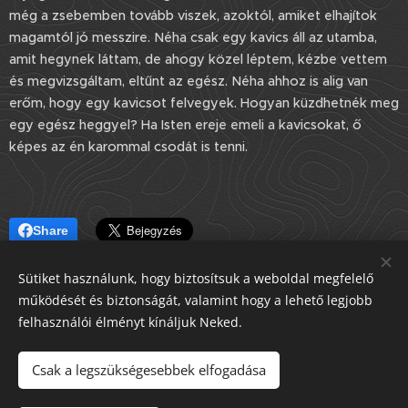
még a zsebemben tovább viszek, azoktól, amiket elhajítok
magamtól jó messzire. Néha csak egy kavics áll az utamba,
amit hegynek láttam, de ahogy közel léptem, kézbe vettem
és megvizsgáltam, eltűnt az egész. Néha ahhoz is alig van
erőm, hogy egy kavicsot felvegyek. Hogyan küzdhetnék meg
egy egész heggyel? Ha Isten ereje emeli a kavicsokat, ő
képes az én karommal csodát is tenni.
Share
Sütiket használunk, hogy biztosítsuk a weboldal megfelelő
működését és biztonságát, valamint hogy a lehető legjobb
felhasználói élményt kínáljuk Neked.
Csak a legszükségesebbek elfogadása