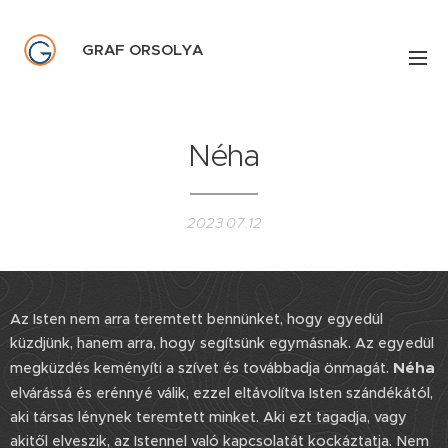
GRAF ORSOLYA
Néha
2023.07.12
Az Isten nem arra teremtett bennünket, hogy egyedül
küzdjünk, hanem arra, hogy segítsünk egymásnak. Az egyedül
Néha
megküzdés keményíti a szívet és továbbadja önmagát.
elvárássá és erénnyé válik, ezzel eltávolítva Isten szándékától,
aki társas lénynek teremtett minket. Aki ezt tagadja, vagy
akitől elveszik, az Istennel való kapcsolatát kockáztatja. Nem