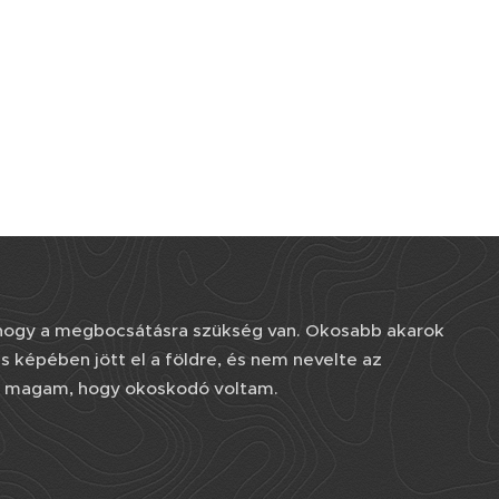
 hogy a megbocsátásra szükség van. Okosabb akarok
us képében jött el a földre, és nem nevelte az
em magam, hogy okoskodó voltam.