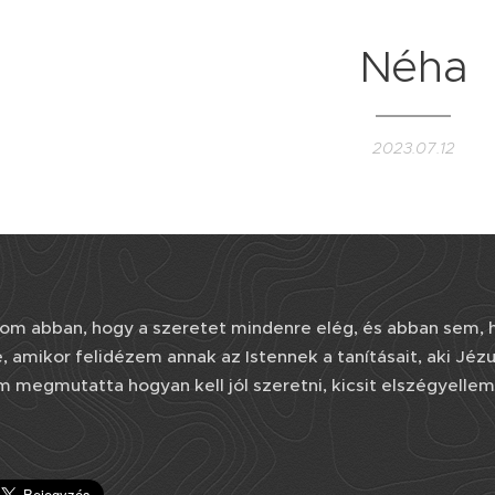
Néha
2023.07.12
om abban, hogy a szeretet mindenre elég, és abban sem,
e, amikor felidézem annak az Istennek a tanításait, aki Jéz
 megmutatta hogyan kell jól szeretni, kicsit elszégyell