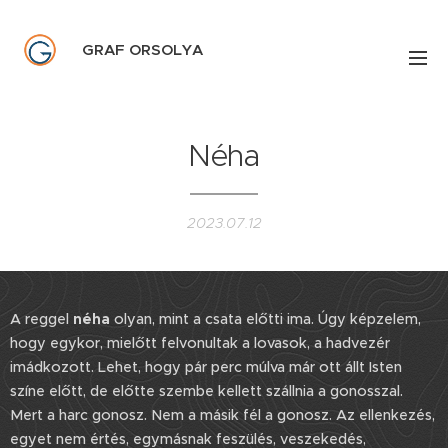
GRAF ORSOLYA
Néha
2023.07.12
A reggel
néha
olyan, mint a csata előtti ima. Úgy képzelem,
hogy egykor, mielőtt felvonultak a lovasok, a hadvezér
imádkozott. Lehet, hogy pár perc múlva már ott állt Isten
színe előtt, de előtte szembe kellett szállnia a gonosszal.
Mert a harc gonosz. Nem a másik fél a gonosz. Az ellenkezés,
egyet nem értés, egymásnak feszülés, veszekedés,