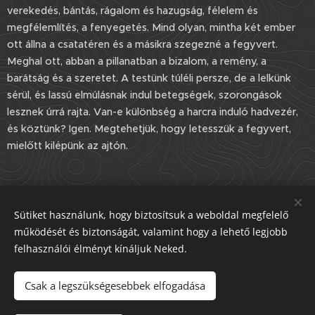
verekedés, bántás, rágalom és hazugság, félelem és
megfélemlítés, a fenyegetés. Mind olyan, mintha két ember
ott állna a csatatéren és a másikra szegezné a fegyvert.
Meghal ott, abban a pillanatban a bizalom, a remény, a
barátság és a szeretet. A testünk túléli persze, de a lelkünk
sérül, és lassú elmúlásnak indul betegségek, szorongások
lesznek úrrá rajta. Van-e különbség a harcra induló hadvezér,
és köztünk? Igen. Megtehetjük, hogy letesszük a fegyvert,
mielőtt kilépünk az ajtón.
Share
Sütiket használunk, hogy biztosítsuk a weboldal megfelelő
működését és biztonságát, valamint hogy a lehető legjobb
felhasználói élményt kínáljuk Neked.
Csak a legszükségesebbek elfogadása