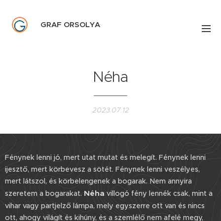
GRAF ORSOLYA
Néha
2023.07.12
Fénynek lenni jó, mert utat mutat és melegít. Fénynek lenni
ijesztő, mert körbevesz a sötét. Fénynek lenni veszélyes,
mert látszol, és körbelengenek a bogarak. Nem annyira
Néha
szeretem a bogarakat.
villogó fény lennék csak, mint a
vihar vagy partjelző lámpa, mely egyszerre ott van és nincs
ott, ahogy világít és kihúny, és a szemlélő nem afelé megy,