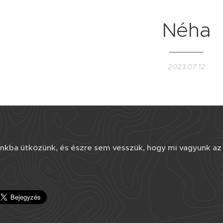
Néha
2023.07.12
ba ütközünk, és észre sem vesszük, hogy mi vagyunk az 