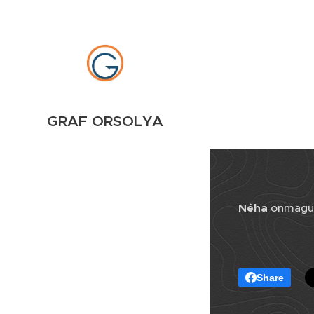
GRAF ORSOLYA
Néha
önmagunk
Share